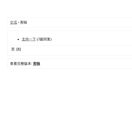
交流
› 剪辑
支持一下
(3篇回复)
页:
[1]
查看完整版本:
剪辑