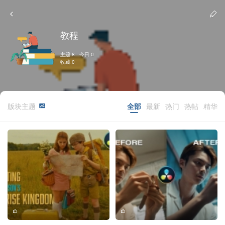
教程
主题 8 今日 0
收藏 0
版块主题
全部
最新
热门
热帖
精华