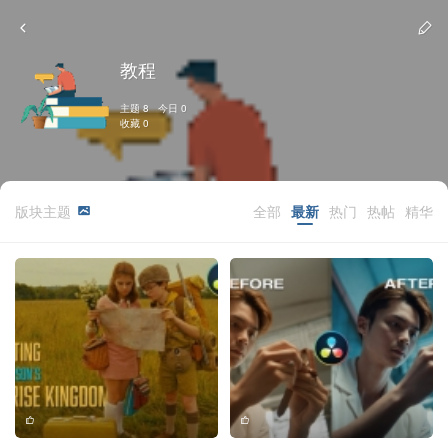
教程
主题 8 今日 0
收藏 0
版块主题
全部
最新
热门
热帖
精华