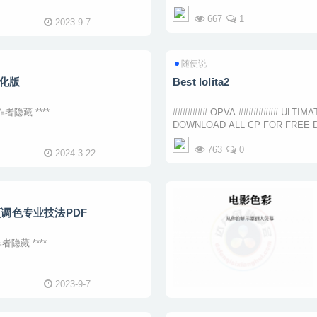
力 ...
667
1
2023-9-7
随便说
汉化版
Best lolita2
者隐藏 ****
####### OPVA ######## ULTIMATE РТНС COLLECTION NO PAY, PREMIUM or PAYLINK
DOWNLOAD ALL СР FOR FREE Description:-> lmy.de/bmRZI Webcams РТНС since 1999 FULL
STICKAM, Skype, video_ma ...
763
0
2024-3-22
调色专业技法PDF
者隐藏 ****
2023-9-7