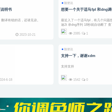
随便说
化版说明书
想要一个关于适马fpl 和dn
，翻译有错的话，还请见谅。
最近入了一个适马fpl，有几个问题想
迪2t 录dng序列 18秒就自动断了
间和调色流程能最优的利 ...
2085
1
2023-10-21
随便说
支持一下，谢谢xdm
支持支持
024-6-18
1542
0