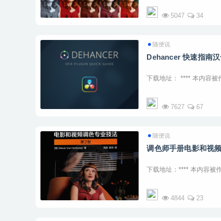
5047
34
随便说
Dehancer 快速指南
下载地址： **** 本内容被作
7627
67
随便说
调色师手册电影和视频
下载地址：**** 本内容被作
4844
23