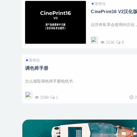
随便说
CinePrint16 V2汉
达芬奇私享会使用AI汉化
3136
9
随便说
调色师手册
怎么领取调色师手册电纸书
1599
1
2