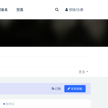
何改名
交流
登陆/注册
更多
订阅
发表新帖
随便说