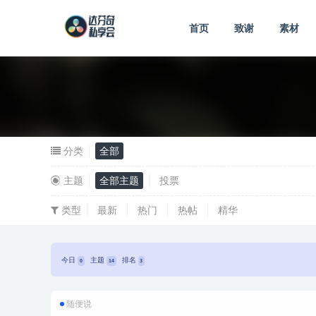
首页
致谢
素材
分类
全部
主题
全部主题
投票
类型
最新
热门
热帖
精华
今日
主题
排名
0
14
3
随便说