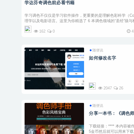
学达芬奇调色前必看书籍
学习调色不仅仅是学习软件操作，更重要的是理解色彩科学（Color
理学以及电影语言。这里为你精选了 6 本调色领域的“圣经”级
流程与视觉艺术三个维度 ...
162
0
随便说
如何修改名字
2047
26
随便说
分享一本书：《调色师
下载链接：**** 本内容被
5金币然后就可以用来下载了: