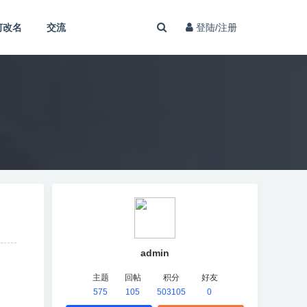
何改名
交流
登陆/注册
admin
主题
回帖
积分
好友
575
105
503105
0