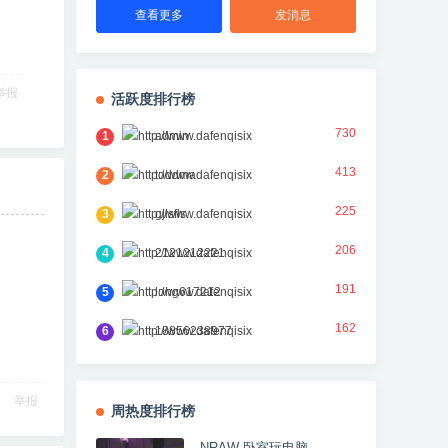
查看更多
发消息
举报
活跃度排行榜
730
1
admin
413
2
toddma
225
3
gjlsfls
206
4
2121212221
191
5
long617212
162
6
18856238977
举报
周热度排行榜
NRAW 卧室玩电脑