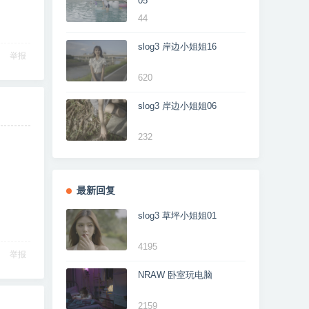
05
44
slog3 岸边小姐姐16
举报
620
slog3 岸边小姐姐06
232
最新回复
slog3 草坪小姐姐01
4195
举报
NRAW 卧室玩电脑
2159