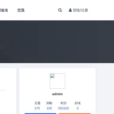
何改名
交流
登陆/注册
admin
主题
回帖
积分
好友
575
105
503105
0