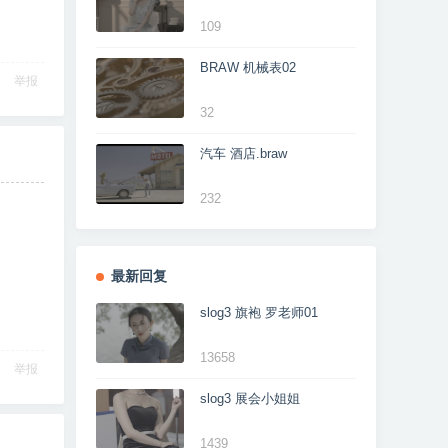
109
BRAW 机械表02
举报
32
汽车 酒店.braw
232
最新回复
slog3 旗袍 罗老师01
13658
举报
slog3 展会小姐姐
1439