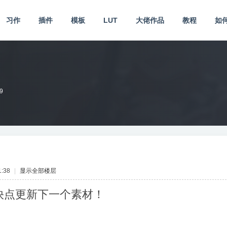
习作
插件
模板
LUT
大佬作品
教程
如
9
:38
|
显示全部楼层
快点更新下一个素材！