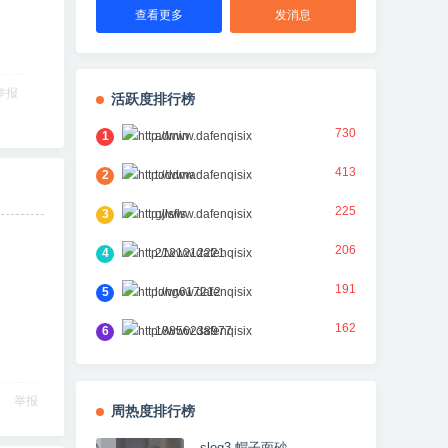
查看更多
发消息
举报
活跃度排行榜
730
1
admin
413
2
toddma
225
3
gjlsfls
206
4
2121212221
191
5
long617212
162
6
18856238977
举报
周热度排行榜
slog3 帽子面砂