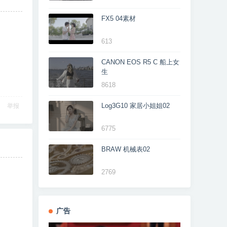
FX5 04素材
613
CANON EOS R5 C 船上女
生
8618
Log3G10 家居小姐姐02
举报
6775
BRAW 机械表02
2769
广告