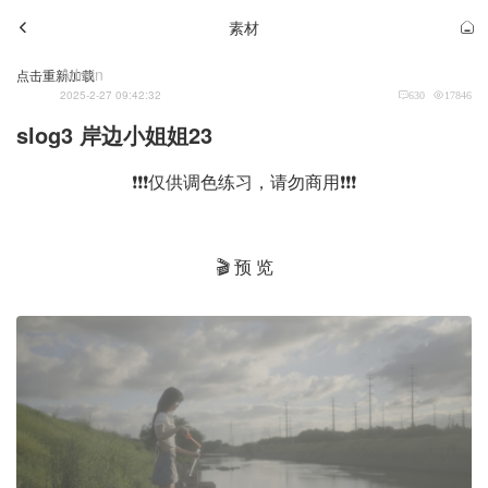
素材
Admin
点击重新加载
2025-2-27 09:42:32
630
17846
slog3 岸边小姐姐23
❗❗❗仅供调色练习，请勿商用❗❗❗
🎬 预 览