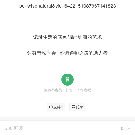
pd=wisenatural&vid=6422151087967141823
记录生活的底色 调出绚丽的艺术
达芬奇私享会 | 你调色师之路的助力者
搬砖不容易，打赏一下作者吧
支持
1
反对
630 回复