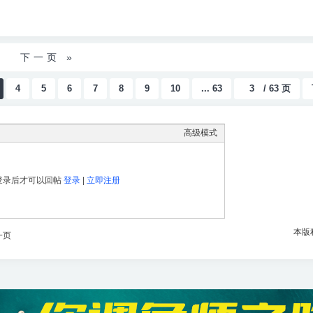
下一页 »
4
5
6
7
8
9
10
... 63
/ 63 页
高级模式
登录后才可以回帖
登录
|
立即注册
本版
一页