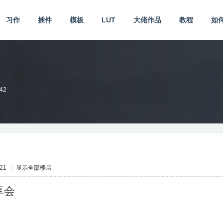
习作
插件
模板
LUT
大佬作品
教程
如
:42
21
|
显示全部楼层
享会