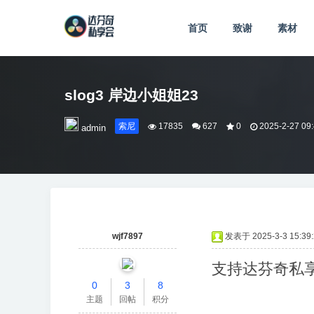
首页
致谢
素材
slog3 岸边小姐姐23
索尼
17835
627
0
2025-2-27 09
admin
wjf7897
发表于 2025-3-3 15:39:
支持达芬奇私
0
3
8
主题
回帖
积分