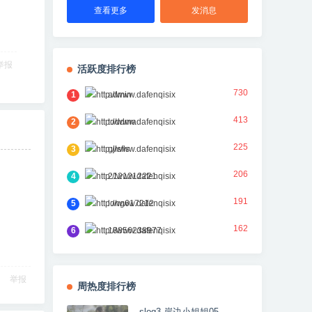
查看更多
发消息
举报
活跃度排行榜
730
1
admin
413
2
toddma
225
3
gjlsfls
206
4
2121212221
191
5
long617212
162
6
18856238977
举报
周热度排行榜
slog3 岸边小姐姐05