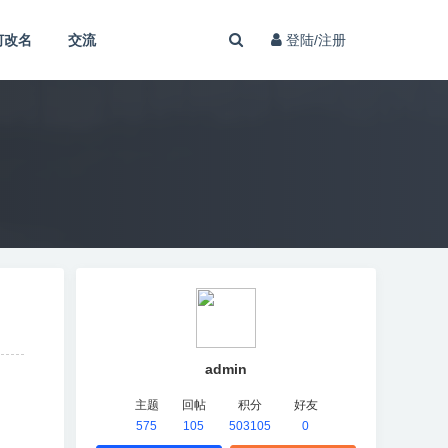
何改名
交流
登陆/注册
admin
主题
回帖
积分
好友
575
105
503105
0