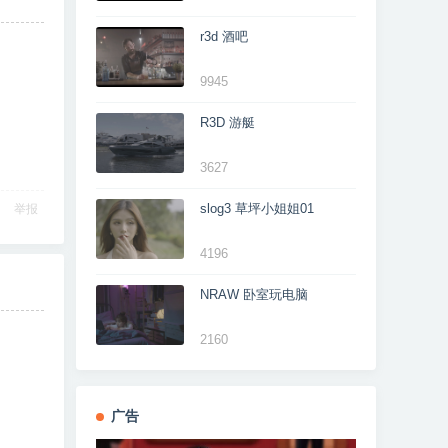
r3d 酒吧
9945
R3D 游艇
3627
slog3 草坪小姐姐01
举报
4196
NRAW 卧室玩电脑
2160
广告