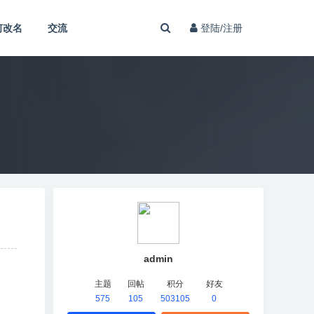
何改名
交流
登陆/注册
admin
主题
回帖
积分
好友
575
105
503105
0