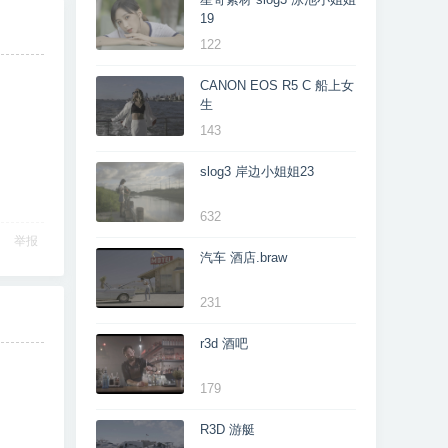
19
122
CANON EOS R5 C 船上女
生
143
slog3 岸边小姐姐23
632
举报
汽车 酒店.braw
231
r3d 酒吧
179
R3D 游艇