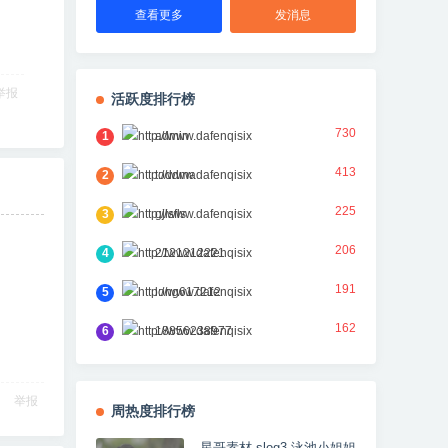
查看更多
发消息
举报
活跃度排行榜
730
1
admin
413
2
toddma
225
3
gjlsfls
206
4
2121212221
191
5
long617212
162
6
18856238977
举报
周热度排行榜
星哥素材 slog3 泳池小姐姐