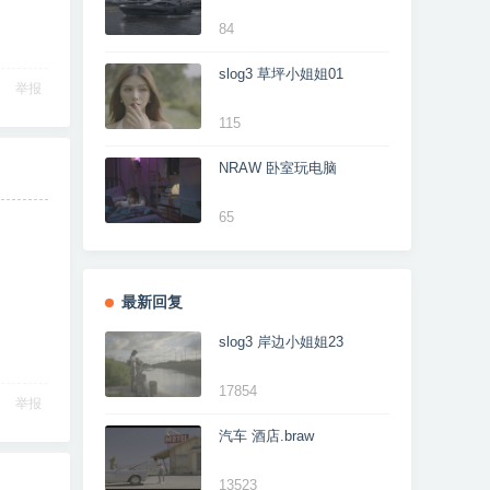
84
slog3 草坪小姐姐01
举报
115
NRAW 卧室玩电脑
65
最新回复
slog3 岸边小姐姐23
17854
举报
汽车 酒店.braw
13523