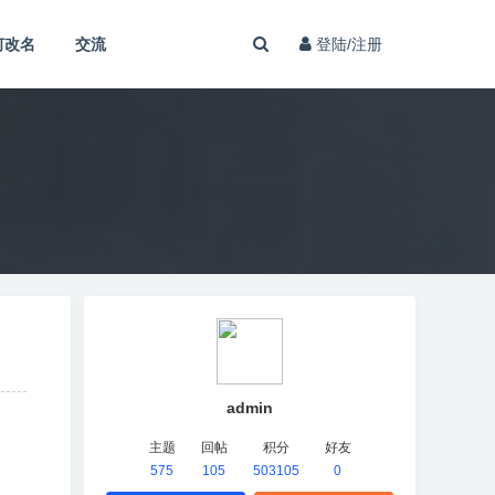
何改名
交流
登陆/注册
admin
主题
回帖
积分
好友
575
105
503105
0