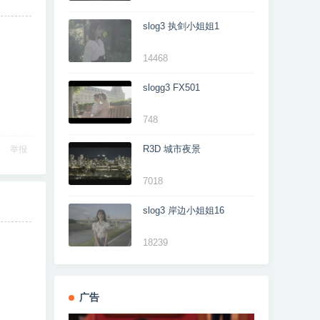
slog3 执剑小姐姐1
14468
slogg3 FX501
748
R3D 城市夜景
举报
7018
slog3 岸边小姐姐16
18239
广告