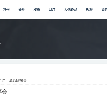
习作
插件
模板
LUT
大佬作品
教程
如
27
:17
|
显示全部楼层
享会