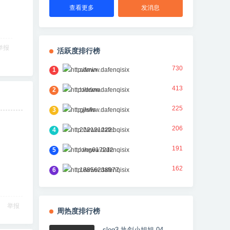
查看更多
发消息
举报
活跃度排行榜
730
1
admin
413
2
toddma
225
3
gjlsfls
206
4
2121212221
191
5
long617212
162
6
18856238977
举报
周热度排行榜
slog3 执剑小姐姐 04