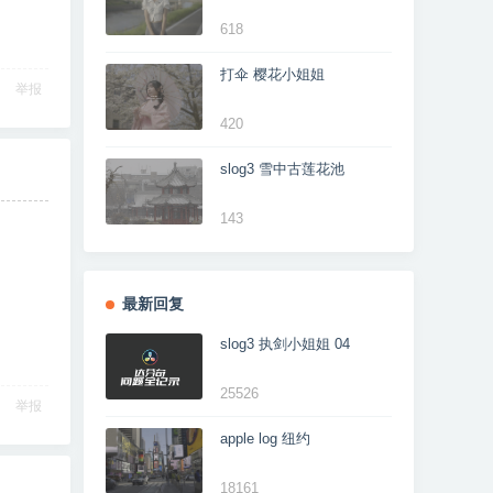
618
打伞 樱花小姐姐
举报
420
slog3 雪中古莲花池
143
最新回复
slog3 执剑小姐姐 04
25526
举报
apple log 纽约
18161