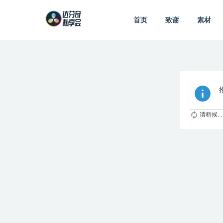
首页
致谢
素材
请稍候...