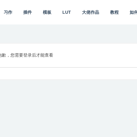
习作
插件
模板
LUT
大佬作品
教程
如
抱歉，您需要登录后才能查看