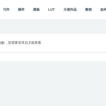
习作
插件
模板
LUT
大佬作品
教程
如
抱歉，您需要登录后才能查看