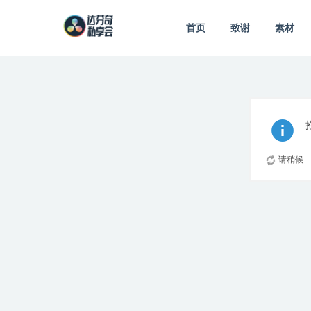
首页
致谢
素材
请稍候...