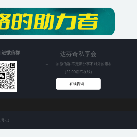
|进微信群
达芬奇私享会
←——加微信群 不定期分享不对外的素材
（22:00后不在线）
在线咨询
1号-1
)