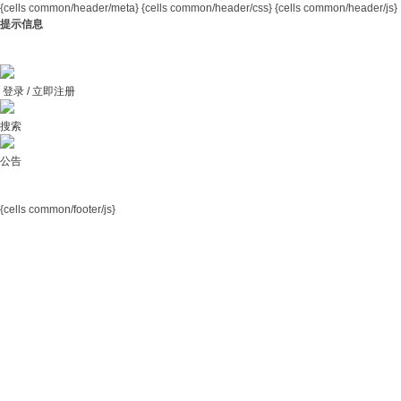
{cells common/header/meta}
{cells common/header/css} {cells common/header/js}
提示信息
登录 / 立即注册
搜索
公告
{cells common/footer/js}