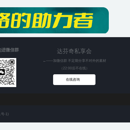
|进微信群
达芬奇私享会
←——加微信群 不定期分享不对外的素材
（22:00后不在线）
在线咨询
1号-1
)