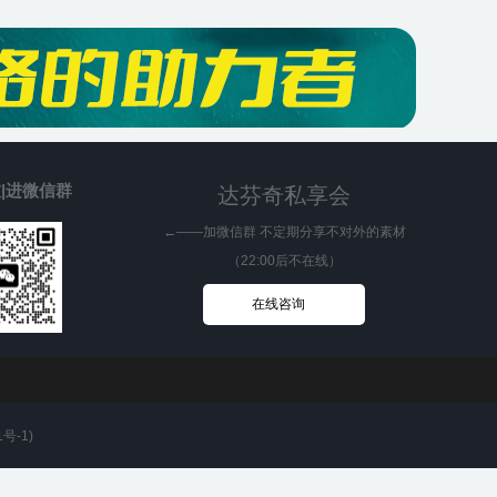
|进微信群
达芬奇私享会
←——加微信群 不定期分享不对外的素材
（22:00后不在线）
在线咨询
1号-1
)