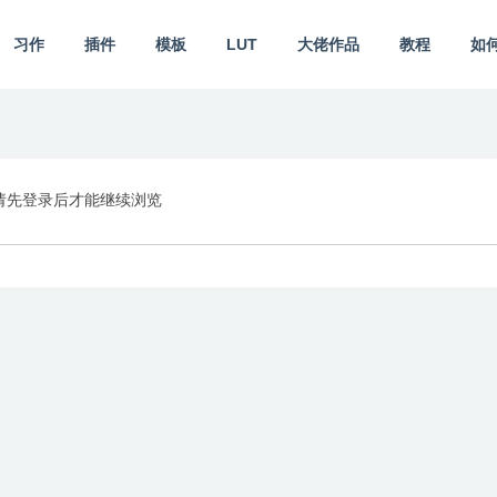
习作
插件
模板
LUT
大佬作品
教程
如
请先登录后才能继续浏览