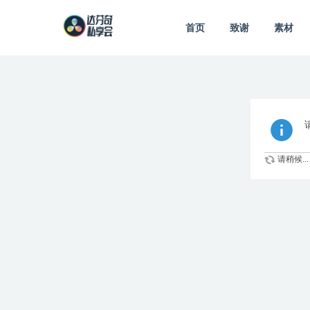
首页
致谢
素材
请稍候...