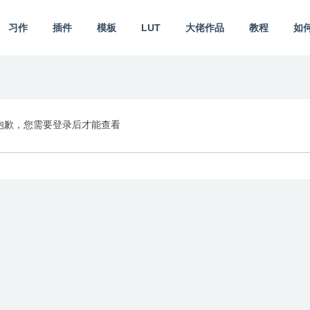
习作
插件
模板
LUT
大佬作品
教程
如
抱歉，您需要登录后才能查看