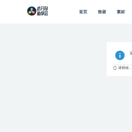
首页
致谢
素材
请稍候...