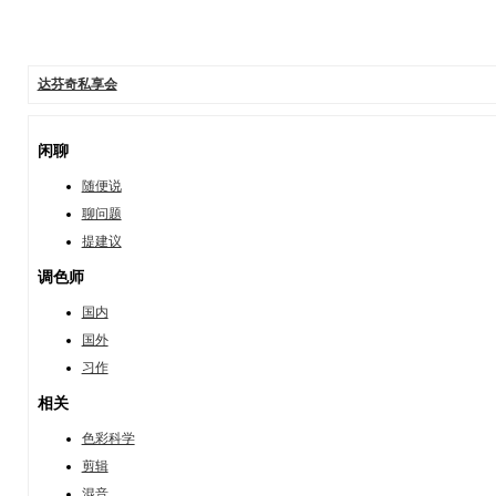
达芬奇私享会
闲聊
随便说
聊问题
提建议
调色师
国内
国外
习作
相关
色彩科学
剪辑
混音