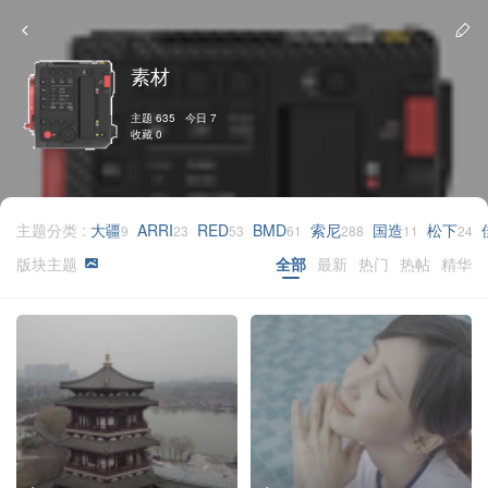
素材
主题 635 今日 7
收藏 0
主题分类 :
大疆
ARRI
RED
BMD
索尼
国造
松下
9
23
53
61
288
11
24
版块主题
全部
最新
热门
热帖
精华