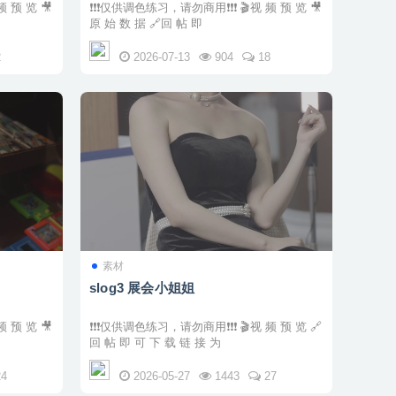
❗❗❗仅供调色练习，请勿商用❗❗❗ 🎬视 频 预 览 🎥
原 始 数 据 🔗回 帖 即
2
2026-07-13
904
18
素材
slog3 展会小姐姐
❗❗❗仅供调色练习，请勿商用❗❗❗ 🎬视 频 预 览 🔗
回 帖 即 可 下 载 链 接 为
24
2026-05-27
1443
27