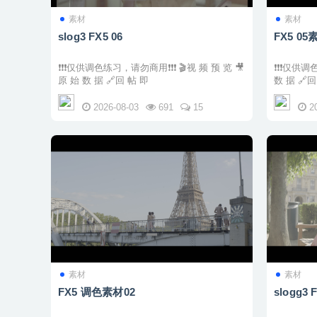
素材
素材
slog3 FX5 06
FX5 05
❗❗❗仅供调色练习，请勿商用❗❗❗ 🎬视 频 预 览 🎥
❗❗❗仅供调色练习，
原 始 数 据 🔗回 帖 即
数 据 
2026-08-03
691
15
2
素材
素材
FX5 调色素材02
slogg3 