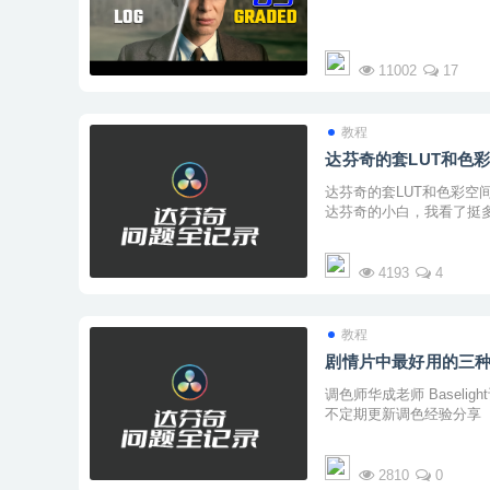
11002
17
教程
达芬奇的套LUT和色
达芬奇的套LUT和色彩空间转换
达芬奇的小白，我看了挺
4193
4
教程
剧情片中最好用的三
调色师华成老师 Baselig
不定期更新调色经验分享
2810
0