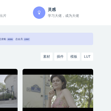
灵感
出片
学习大佬，成为大佬
总发帖
总会员
49355
13907
素材
插件
模板
LUT