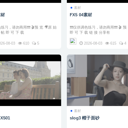
素材
素材
FX5 04素材
请勿商用❗❗❗ 🎬预 览 🎥原 始
❗❗❗仅供调色练习，请勿商用❗❗❗ 🎬 预 览 🔗回 帖
🔗回 帖 即 可 下 载
即 可 下 载 链 接 分享有
026-08-03
610
5
2026-08-03
615
4
素材
FX501
slog3 帽子面砂