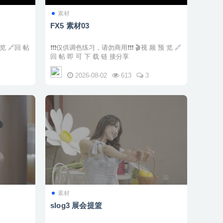
素材
FX5 素材03
❗❗❗仅供调色练习，请勿商用❗❗❗ 🎬视 频 预 览 🔗
回 帖 即 可 下 载 链 接分享
2026-08-02
613
3
素材
slog3 展会提篮