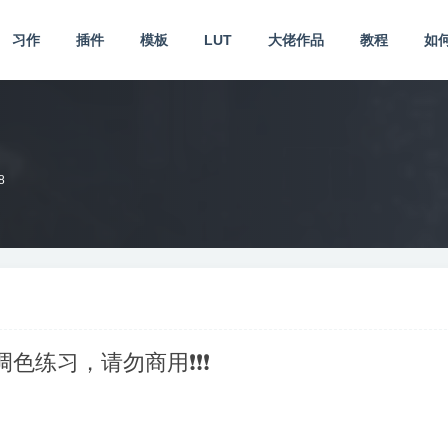
习作
插件
模板
LUT
大佬作品
教程
如
8
供调色练习，请勿商用❗❗❗