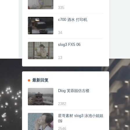
335
c700 酒水 打印机
34
slog3 FX5 06
13
最新回复
Dlog 芙蓉园仿古楼
2382
星哥素材 slog3 泳池小姐姐
09
2546