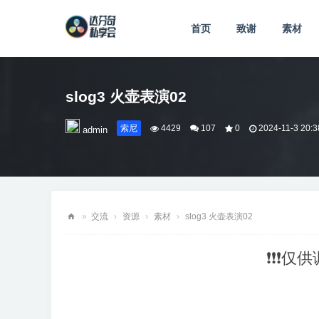
首页
致谢
素材
slog3 火壶表演02
索尼
4429
107
0
2024-11-3 20:3
admin
»
交流
›
资源
›
素材
›
slog3 火壶表演02
达
❗❗❗仅
芬
奇
私