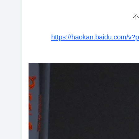
https://haokan.baidu.com/v