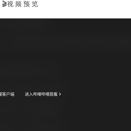
🎬视 频 预 览