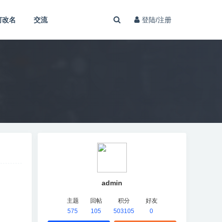
何改名
交流
登陆/注册
admin
主题
回帖
积分
好友
575
105
503105
0