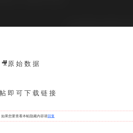
🎥原 始 数 据
 帖 即 可 下 载 链 接
，如果您要查看本帖隐藏内容请
回复