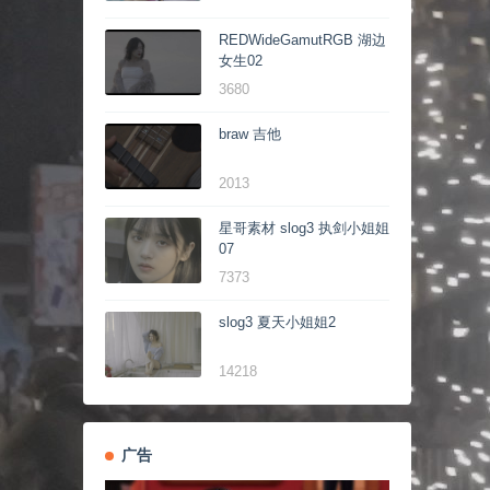
REDWideGamutRGB 湖边
女生02
3680
braw 吉他
2013
星哥素材 slog3 执剑小姐姐
07
7373
slog3 夏天小姐姐2
14218
广告