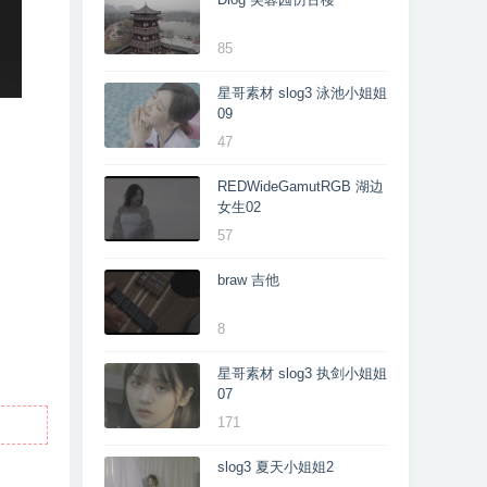
85
星哥素材 slog3 泳池小姐姐
09
47
REDWideGamutRGB 湖边
女生02
57
braw 吉他
8
星哥素材 slog3 执剑小姐姐
07
171
slog3 夏天小姐姐2