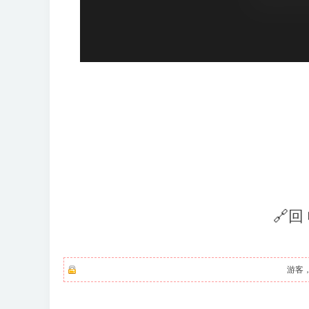
🔗回
游客