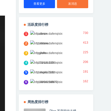
查看更多
发消息
活跃度排行榜
730
1
admin
413
2
toddma
225
3
gjlsfls
206
4
2121212221
191
5
long617212
162
6
18856238977
周热度排行榜
Dlog 芙蓉园仿古楼