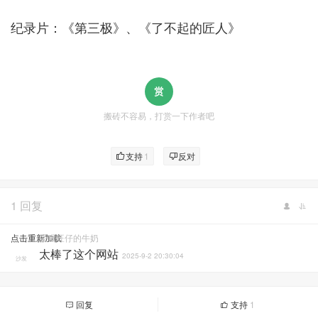
纪录片：《第三极》、《了不起的匠人》
搬砖不容易，打赏一下作者吧
支持
1
反对
1 回复
点击重新加载
爱喝旺仔的牛奶
太棒了这个网站
2025-9-2 20:30:04
沙发
回复
支持
1