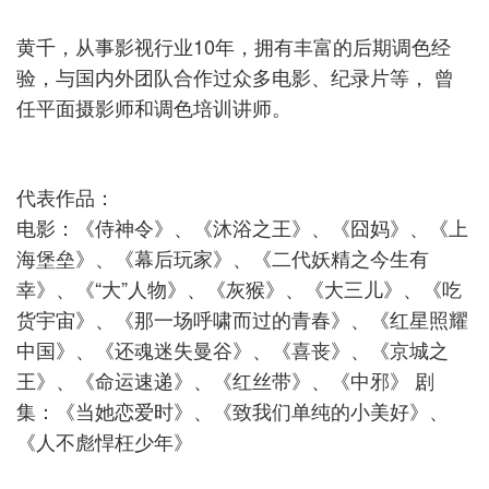
黄千，从事影视行业10年，拥有丰富的后期调色经
验，与国内外团队合作过众多电影、纪录片等， 曾
任平面摄影师和调色培训讲师。
代表作品：
电影：《侍神令》、《沐浴之王》、《囧妈》、《上
海堡垒》、《幕后玩家》、《二代妖精之今生有
幸》、《“大”人物》、《灰猴》、《大三儿》、《吃
货宇宙》、《那一场呼啸而过的青春》、《红星照耀
中国》、《还魂迷失曼谷》、《喜丧》、《京城之
王》、《命运速递》、《红丝带》、《中邪》 剧
集：《当她恋爱时》、《致我们单纯的小美好》、
《人不彪悍枉少年》