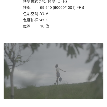
帧率模式 :
恒定帧率 (CFR)
帧率 :
59.940 (60000/1001) FPS
色彩空间 :
YUV
色度抽样 :
4:2:2
位深 :
10 位