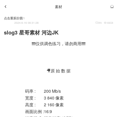
素材
Admin
点击重新加载
2024-6-16 08:31:28
391
16658
slog3 星哥素材 河边JK
❗❗❗仅供调色练习，请勿商用❗❗❗
🎥原 始 数 据
码率 :
200 Mb/s
宽度 :
3 840 像素
高度 :
2 160 像素
画面比例 :
16:9