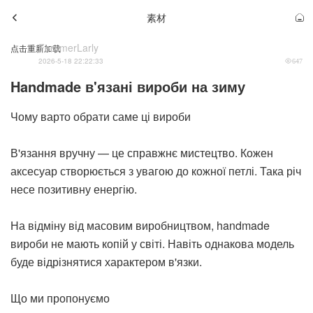
素材
FerumerLarly
点击重新加载
2026-5-18 22:22:33
647
Handmade в'язані вироби на зиму
Чому варто обрати саме ці вироби
В'язання вручну — це справжнє мистецтво. Кожен
аксесуар створюється з увагою до кожної петлі. Така річ
несе позитивну енергію.
На відміну від масовим виробництвом, handmade
вироби не мають копій у світі. Навіть однакова модель
буде відрізнятися характером в'язки.
Що ми пропонуємо