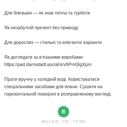
Для близьких — як знак тепла та турботи
Як незабутній презент без приводу
Для дорослих — стильні та елегантні варіанти
Як доглядати за в'язаними виробами:
https://pad.darmstadt.social/s/v5PmGlgXpm
Прати вручну у холодній воді. Користуватися
спеціальними засобами для вовни. Сушити на
горизонтальній поверхні в розправленому вигляді.
搬砖不容易，打赏一下作者吧