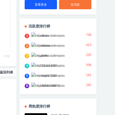
查看更多
发消息
活跃度排行榜
730
1
admin
413
2
toddma
225
3
gjlsfls
举报
206
4
2121212221
返回列表
191
5
long617212
162
6
18856238977
周热度排行榜