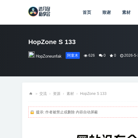
首页
致谢
素材
HopZone S 133
阿童木
626
0
0
2026-5-
HopZoneunfak
»
交流
›
资源
›
素材
›
HopZone S 133
达
芬
提示:
作者被禁止或删除 内容自动屏蔽
奇
私