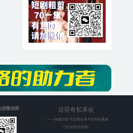
|进微信群
达芬奇私享会
←——加微信群 不定期分享不对外的素材
（22:00后不在线）