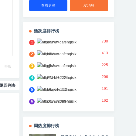
查看更多
发消息
活跃度排行榜
730
1
admin
413
2
toddma
225
3
gjlsfls
举报
206
4
2121212221
返回列表
191
5
long617212
162
6
18856238977
周热度排行榜