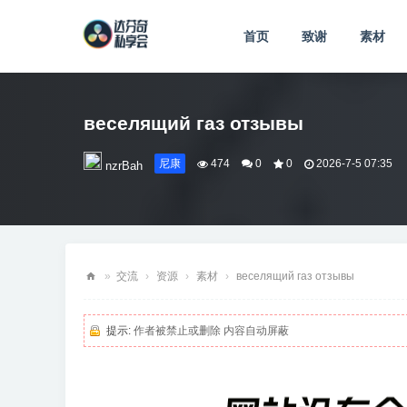
首页
致谢
素材
веселящий газ отзывы
尼康
474
0
0
2026-7-5 07:35
nzrBah
»
交流
›
资源
›
素材
›
веселящий газ отзывы
达
芬
提示:
作者被禁止或删除 内容自动屏蔽
奇
私