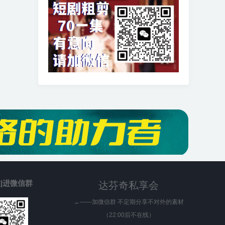
|进微信群
达芬奇私享会
←——加微信群 不定期分享不对外的素材
（22:00后不在线）