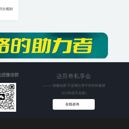
积分规则
|进微信群
达芬奇私享会
←——加微信群 不定期分享不对外的素材
（22:00后不在线）
在线咨询