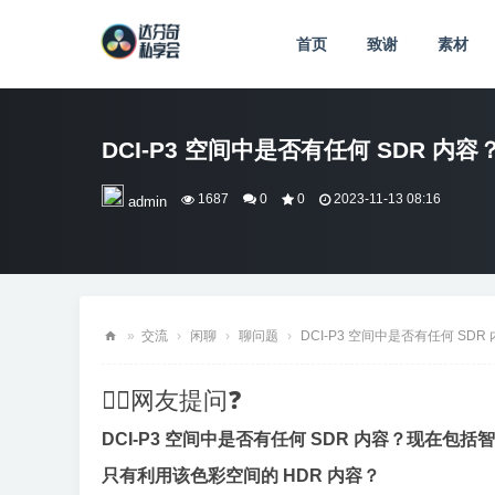
首页
致谢
素材
DCI-P3 空间中是否有任何 SDR 内容
1687
0
0
2023-11-13 08:16
admin
»
交流
›
闲聊
›
聊问题
›
DCI-P3 空间中是否有任何 SDR
达
💁‍♂️网友提问❓
芬
奇
DCI-P3 空间中是否有任何 SDR 内容？现在包
私
只有利用该色彩空间的 HDR 内容？