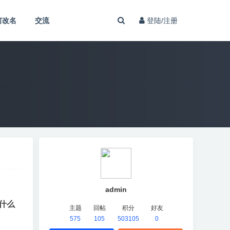
何改名
交流
登陆/注册
admin
为什么
主题
回帖
积分
好友
575
105
503105
0