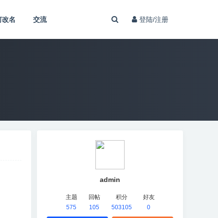
何改名
交流
登陆/注册
admin
主题
回帖
积分
好友
575
105
503105
0