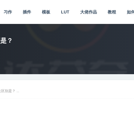
习作
插件
模板
LUT
大佬作品
教程
如
别是？
别是？ ...