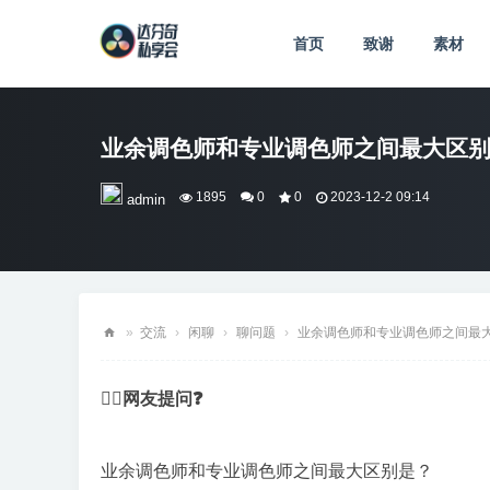
首页
致谢
素材
业余调色师和专业调色师之间最大区
1895
0
0
2023-12-2 09:14
admin
»
交流
›
闲聊
›
聊问题
›
业余调色师和专业调色师之间最大区
达
💁‍♂️网友提问❓
芬
奇
私
业余调色师和专业调色师之间最大区别是？