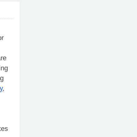
or
are
ing
ng
y
,
xes