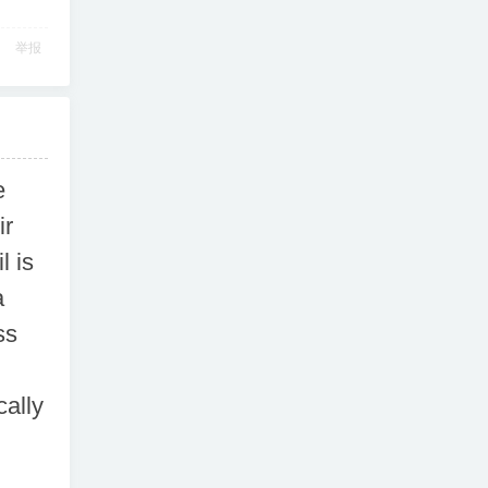
举报
e
ir
l is
a
ss
cally