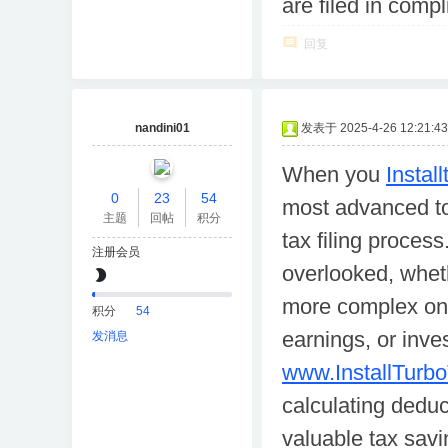
are filed in comp
回复
nandini01
发表于 2025-4-26 12:21:43
When you
Instal
0
23
54
most advanced too
主题
回帖
积分
tax filing proces
注册会员
overlooked, wheth
more complex one
积分
54
earnings, or inves
发消息
www.InstallTurb
calculating deduc
valuable tax savi