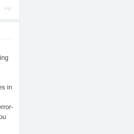
举报
ing
es in
rror-
ou