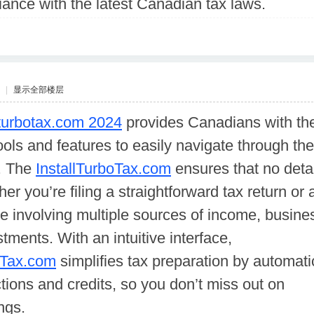
liance with the latest Canadian tax laws.
|
显示全部楼层
lturbotax.com 2024
provides Canadians with th
ls and features to easily navigate through the
s. The
InstallTurboTax.com
ensures that no detai
er you’re filing a straightforward tax return or 
 involving multiple sources of income, busine
tments. With an intuitive interface,
oTax.com
simplifies tax preparation by automati
tions and credits, so you don’t miss out on
ngs.