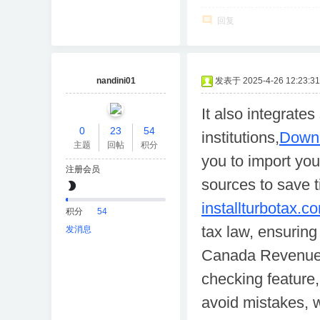
回复
nandini01
发表于 2025-4-26 12:23:31
It also integrate
0
23
54
institutions,
Downl
主题
回帖
积分
you to import you
注册会员
sources to save t
installturbotax.c
积分
54
tax law, ensuring
发消息
Canada Revenue A
checking feature
avoid mistakes, w