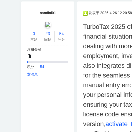
nandini01
发表于 2025-4-26 12:20:58
TurboTax 2025 off
0
23
54
financial situatio
主题
回帖
积分
dealing with mor
注册会员
employment, inve
also integrates d
积分
54
for the seamless 
发消息
manual entry err
your personal in
ensuring your tax
license code ensu
version,
activate 