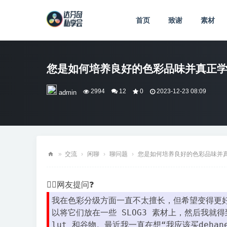
首页
致谢
素材
您是如何培养良好的色彩品味并真正
2994
12
0
2023-12-23 08:09
admin
»
交流
›
闲聊
›
聊问题
›
您是如何培养良好的色彩品味并真正
达
💁‍♂️网友提问❓
芬
奇
我在色彩分级方面一直不太擅长，但希望变得更好
以将它们放在一些 SLOG3 素材上，然后我
私
lut 和谷物。最近我一直在想“我应该买deha