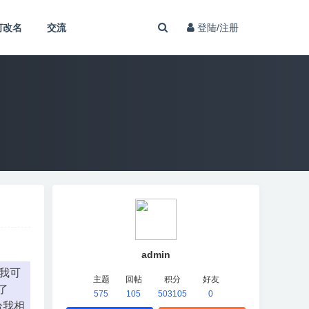
何改名
交流
登陆/注册
admin
我可
主题
回帖
积分
好友
了
575
105
503105
0
给我相