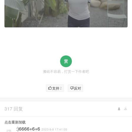
搬砖不容易，打赏一下作者吧
支持
2
反对
317 回复
点击重新加载
麦芽
:)6666+6+6
2023-9-9 17:41:05
沙发