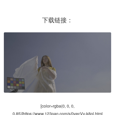
下载链接：
[color=rgba(0, 0, 0,
0.85)]
https://www.123pan.com/s/0vecVv-k8ol.html