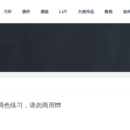
习作
插件
模板
LUT
大佬作品
教程
如
供调色练习，请勿商用❗❗❗