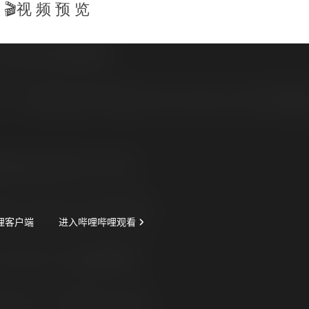
🎬视 频 预 览