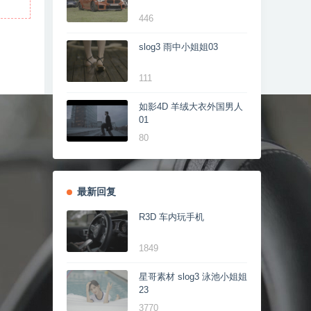
446
slog3 雨中小姐姐03
111
如影4D 羊绒大衣外国男人
01
80
最新回复
R3D 车内玩手机
1849
星哥素材 slog3 泳池小姐姐
23
3770