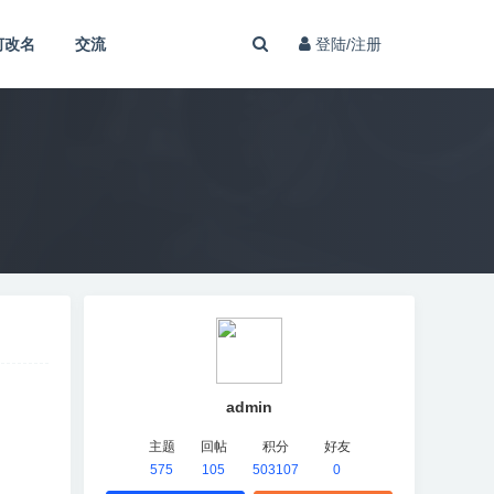
何改名
交流
登陆/注册
admin
主题
回帖
积分
好友
575
105
503107
0