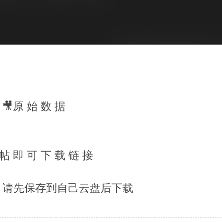
🎥原 始 数 据
 帖 即 可 下 载 链 接
 请先保存到自己云盘后下载