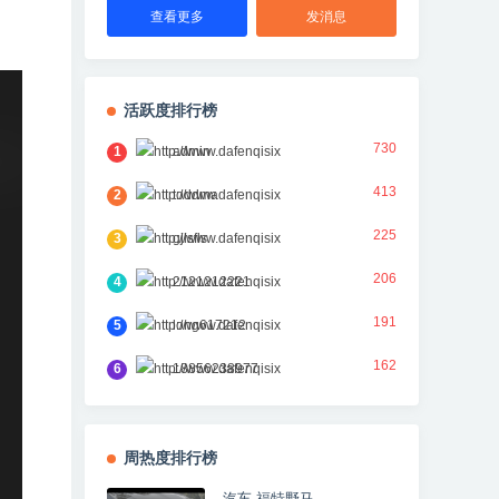
查看更多
发消息
活跃度排行榜
730
1
admin
413
2
toddma
225
3
gjlsfls
206
4
2121212221
191
5
long617212
162
6
18856238977
周热度排行榜
汽车 福特野马