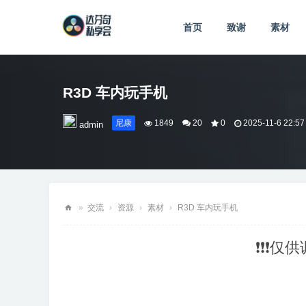
首页
致谢
素材
R3D 车内玩手机
尼康
1849
20
0
2025-11-6 22:57
admin
»
交流
›
资源
›
素材
›
R3D 车内玩手机
达
❗❗❗仅
芬
奇
私