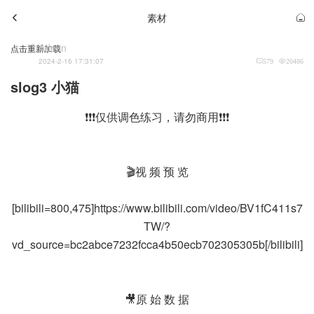
素材
Admin
点击重新加载
2024-2-16 17:31:07
579
20486
slog3 小猫
❗❗❗仅供调色练习，请勿商用❗❗❗
🎬视 频 预 览
[bilibili=800,475]https://www.bilibili.com/video/BV1fC411s7
TW/?
vd_source=bc2abce7232fcca4b50ecb702305305b[/bilibili]
🎥原 始 数 据