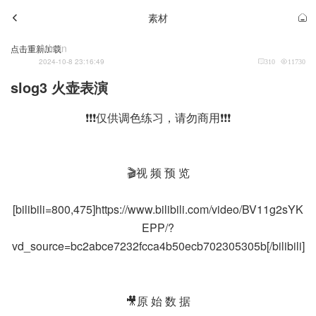
素材
Admin
点击重新加载
2024-10-8 23:16:49
310
11730
slog3 火壶表演
❗❗❗仅供调色练习，请勿商用❗❗❗
🎬视 频 预 览
[bilibili=800,475]https://www.bilibili.com/video/BV11g2sYK
EPP/?
vd_source=bc2abce7232fcca4b50ecb702305305b[/bilibili]
🎥原 始 数 据