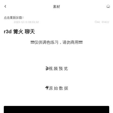
素材
Admin
点击重新加载
2023-12-13 08:03:32
44
4022
r3d 篝火 聊天
❗❗❗仅供调色练习，请勿商用❗❗❗
🎬视 频 预 览
🎥原 始 数 据