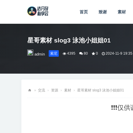
首页
致谢
素材
星哥素材 slog3 泳池小姐姐01
索尼
4395
80
0
2024-11-9 19:35
admin
»
交流
›
资源
›
素材
›
星哥素材 slog3 泳池小姐姐01
达
❗❗❗仅
芬
奇
私