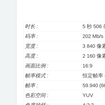
时长 :
5 秒 506
码率 :
202 Mb/s
宽度 :
3 840 像
高度 :
2 160 像
画面比例 :
16:9
帧率模式 :
恒定帧率 (
帧率 :
59.940 (
色彩空间 :
YUV