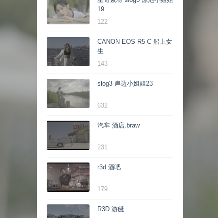
19
122
CANON EOS R5 C 船上女
生
143
slog3 岸边小姐姐23
632
汽车 酒店.braw
231
r3d 酒吧
179
R3D 游艇