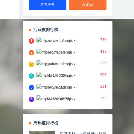
查看更多
发消息
活跃度排行榜
730
1
admin
413
2
toddma
225
3
gjlsfls
206
4
2121212221
191
5
long617212
162
6
18856238977
周热度排行榜
星哥素材 slog3 泳池小姐姐