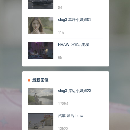
84
slog3 草坪小姐姐01
115
NRAW 卧室玩电脑
65
最新回复
slog3 岸边小姐姐23
17854
汽车 酒店.braw
13523