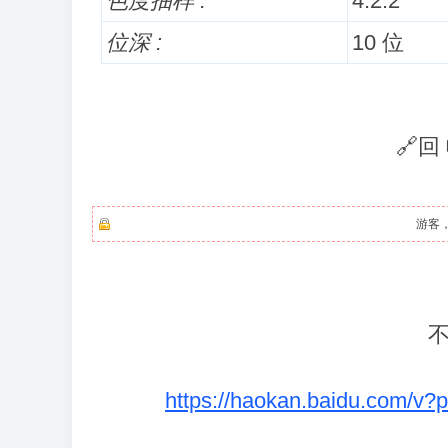
色度抽样 :
4:2:2
位深 :
10 位
🔗回
游客
https://haokan.baidu.com/v