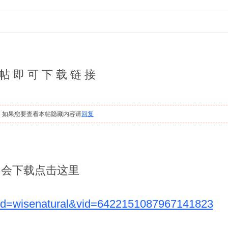
 帖 即 可 下 载 链 接
，如果您要查看本帖隐藏内容请
回复
不会下载点击这里
?pd=wisenatural&vid=6422151087967141823