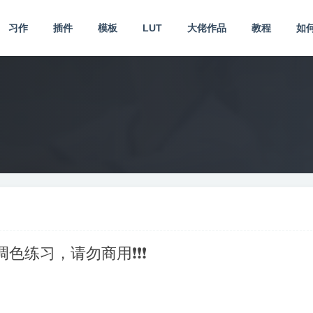
习作
插件
模板
LUT
大佬作品
教程
如
供调色练习，请勿商用❗❗❗