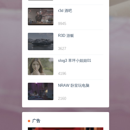
r3d 酒吧
9945
R3D 游艇
3627
slog3 草坪小姐姐01
4196
NRAW 卧室玩电脑
2160
广告