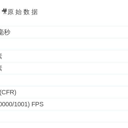
🎥原 始 数 据
 毫秒
素
素
CFR)
60000/1001) FPS