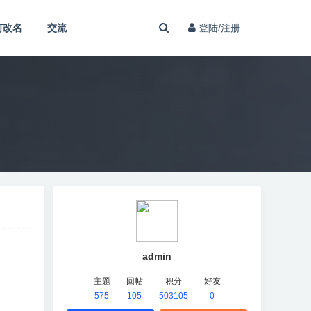
何改名
交流
登陆/注册
admin
主题
回帖
积分
好友
575
105
503105
0