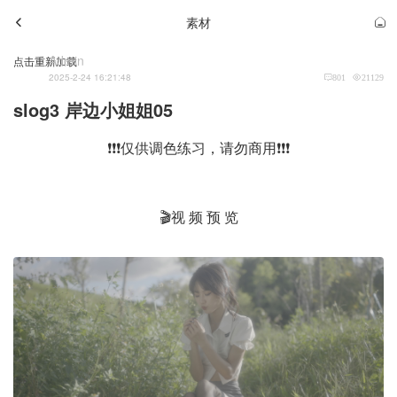
素材
Admin
点击重新加载
2025-2-24 16:21:48
801
21129
slog3 岸边小姐姐05
❗❗❗仅供调色练习，请勿商用❗❗❗
🎬视 频 预 览