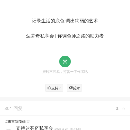
记录生活的底色 调出绚丽的艺术
达芬奇私享会 | 你调色师之路的助力者
搬砖不容易，打赏一下作者吧
支持
7
反对
801 回复
点击重新加载
永不言弃
支持达芬奇私享会
2025-2-24 16:44:51
沙发