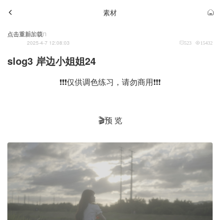
素材
Admin
点击重新加载
2025-4-7 12:08:03
523
15432
slog3 岸边小姐姐24
❗❗❗仅供调色练习，请勿商用❗❗❗
🎬预 览