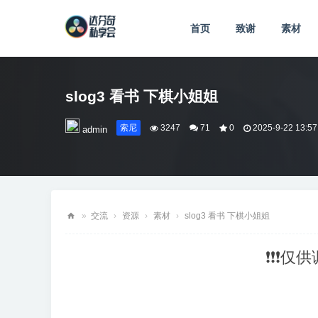
首页
致谢
素材
slog3 看书 下棋小姐姐
索尼
3247
71
0
2025-9-22 13:57
admin
»
交流
›
资源
›
素材
›
slog3 看书 下棋小姐姐
达
❗❗❗仅
芬
奇
私