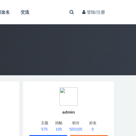
何改名
交流
登陆/注册
admin
主题
回帖
积分
好友
575
105
503105
0