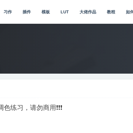
习作
插件
模板
LUT
大佬作品
教程
如
供调色练习，请勿商用❗❗❗