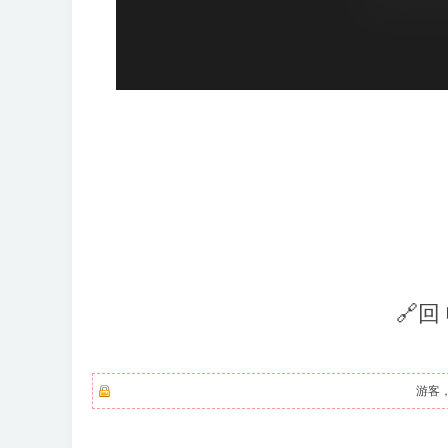
🔗回
游客