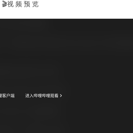
🎬视 频 预 览