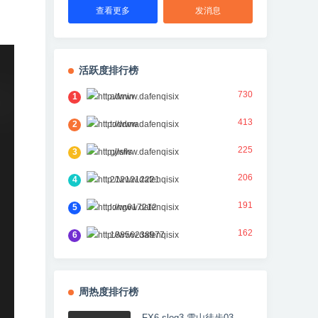
查看更多
发消息
活跃度排行榜
730
1
admin
413
2
toddma
225
3
gjlsfls
206
4
2121212221
191
5
long617212
162
6
18856238977
周热度排行榜
FX6 slog3 雪山徒步03