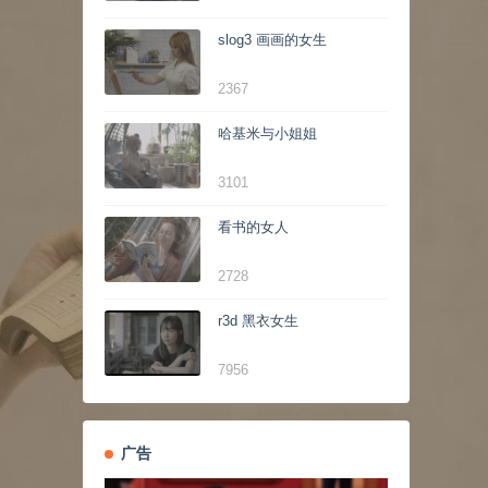
slog3 画画的女生
2367
哈基米与小姐姐
3101
看书的女人
2728
r3d 黑衣女生
7956
广告