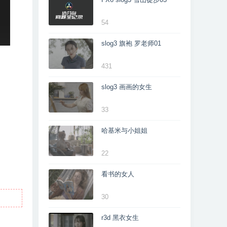
54
slog3 旗袍 罗老师01
431
slog3 画画的女生
33
哈基米与小姐姐
22
看书的女人
30
r3d 黑衣女生