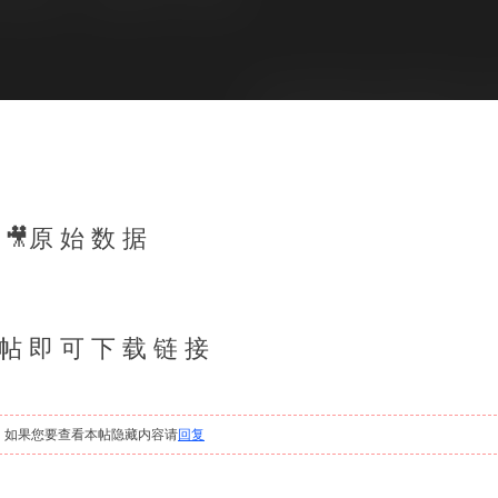
🎥原 始 数 据
 帖 即 可 下 载 链 接
，如果您要查看本帖隐藏内容请
回复