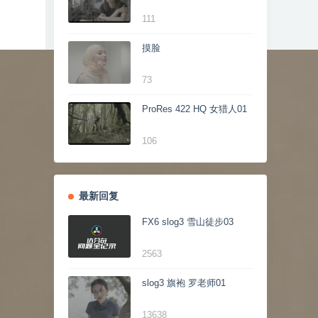
111
摸脸
73
ProRes 422 HQ 女猎人01
106
最新回复
FX6 slog3 雪山徒步03
2563
slog3 旗袍 罗老师01
13638