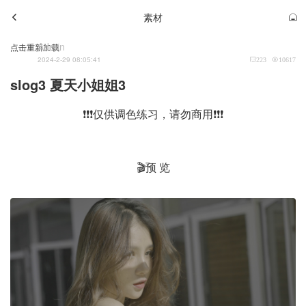
素材
Admin
点击重新加载
2024-2-29 08:05:41
223
10617
slog3 夏天小姐姐3
❗❗❗仅供调色练习，请勿商用❗❗❗
🎬预 览