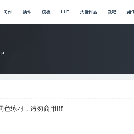
习作
插件
模板
LUT
大佬作品
教程
如
:16
供调色练习，请勿商用❗❗❗