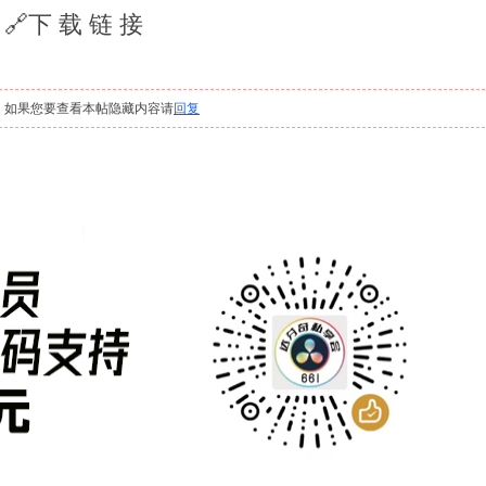
🔗下 载 链 接
，如果您要查看本帖隐藏内容请
回复