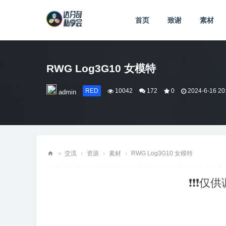
首页
致谢
素材
RWG Log3G10 女模特
RED
10042
172
0
2024-6-16 20
admin
»
交流
›
资源
›
素材
›
RWG Log3G10 女模特
达
❗❗❗仅
芬
奇
私