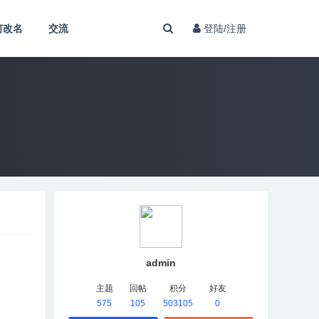
何改名
交流
登陆/注册
admin
主题
回帖
积分
好友
575
105
503105
0