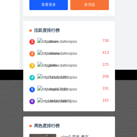
查看更多
发消息
活跃度排行榜
730
1
admin
413
2
toddma
225
3
gjlsfls
206
4
2121212221
191
5
long617212
162
6
18856238977
周热度排行榜
slog3 雪夜 餐车