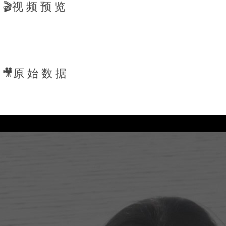
🎬视 频 预 览
🎥原 始 数 据