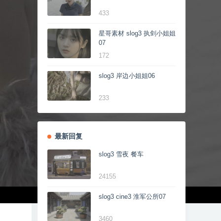
433
星哥素材 slog3 执剑小姐姐
07
172
slog3 岸边小姐姐06
233
最新回复
slog3 雪夜 餐车
24155
slog3 cine3 淮军公所07
3460