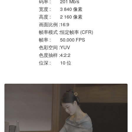
码率 :
201 Mb/s
宽度 :
3 840 像素
高度 :
2 160 像素
画面比例 :
16:9
帧率模式 :
恒定帧率 (CFR)
帧率 :
50.000 FPS
色彩空间 :
YUV
色度抽样 :
4:2:2
位深 :
10 位